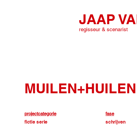
JAAP V
regisseur & scenarist
MUILEN+HUILEN
projectcategorie
fase
fictie serie
schrijven