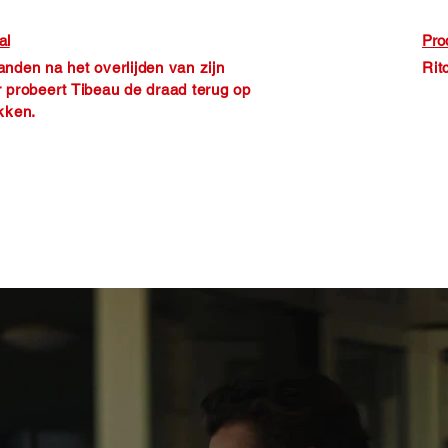
al
Pro
nden na het overlijden van zijn
Rit
 probeert Tibeau de draad terug op
kken.