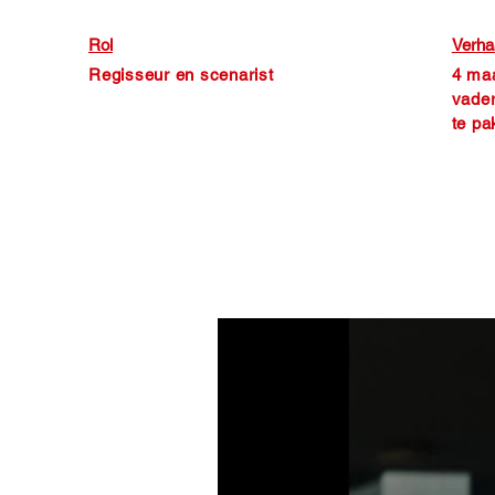
Rol
Verha
Regisseur en scenarist
4 maa
vader
te pa