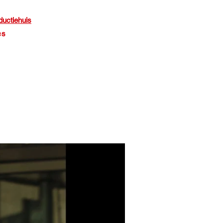
ductiehuis
cs